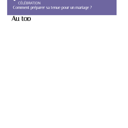
CÉLÉBRATION
Comment préparer sa tenue pour un mariage ?
Au top
PRÉPARATION
Comment choisir son
alliance de mariage ?