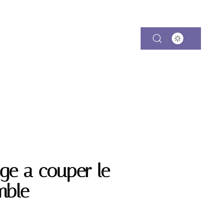
CES
VOYAGE DE NOCES
ge a couper le
mble