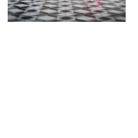
CÉLÉBRATION
Comment préparer sa tenue pour un mariage ?
Au top
PRÉPARATION
Comment choisir son
alliance de mariage ?