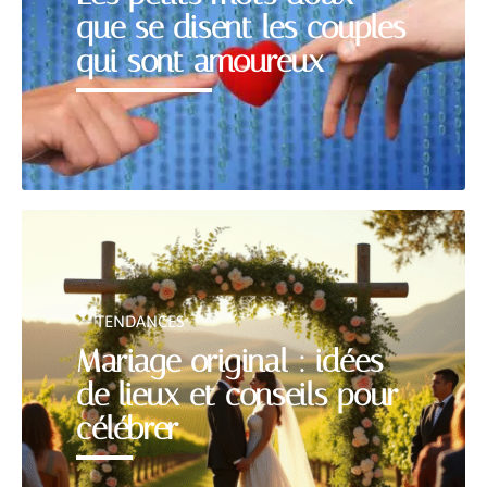
que se disent les couples
qui sont amoureux
TENDANCES
Mariage original : idées
de lieux et conseils pour
célébrer