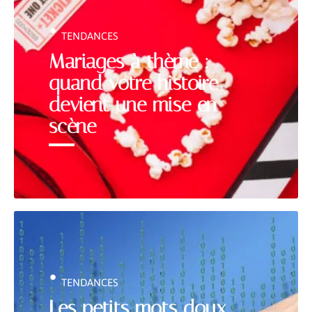
TENDANCES
Mariages à thème :
quand votre histoire
devient une mise en
scène
TENDANCES
Les petits mots doux