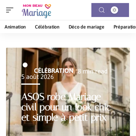
Animation
Célébration
Déco de mariage
Préparatio
CÉLÉBRATION
8 min read
5 août 2026
ASOS robe Mariage
civil pour un look chic
et simple à petit prix