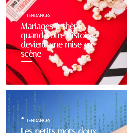
TENDANCES
Mariages à thème :
quand votre histoire
devient une mise en
scène
TENDANCES
Les petits mots doux