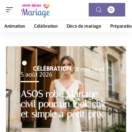
Animation
Célébration
Déco de mariage
Préparatio
CÉLÉBRATION
8 min read
5 août 2026
ASOS robe Mariage
civil pour un look chic
et simple à petit prix