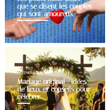
que se disent les couples
qui sont amoureux
TENDANCES
Mariage original : idées
de lieux et conseils pour
célébrer